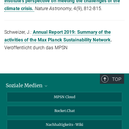
institute’s perspective on meeting the challenges of the
climate crisis.
Nature Astronomy
, 4(9), 812-815.
Schweizer, J.:
Annual Report 2019: Summary of the
activities of the Max Planck Sustainability Network
.
Veröffentlicht durch das MPSN
TOP
Soziale Medien
Twitter
MPSN Cloud
Youtube
Rocket.Chat
LinkedIn
Nachhaltigkeits-Wiki